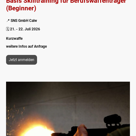
Basis Skilltraining für Berufswaffenträger
(Beginner)
📍
SNS GmbH Calw
🗓️
21. - 22. Juli 2026
Kurzwaffe
weitere Infos auf Anfrage
Jetzt anmelden